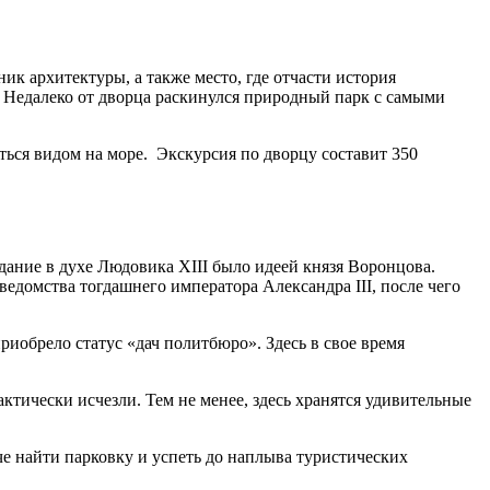
к архитектуры, а также место, где отчасти история
. Недалеко от дворца раскинулся природный парк с самыми
ься видом на море. Экскурсия по дворцу составит 350
дание в духе Людовика XIII было идеей князя Воронцова.
едомства тогдашнего императора Александра III, после чего
иобрело статус «дач политбюро». Здесь в свое время
актически исчезли. Тем не менее, здесь хранятся удивительные
че найти парковку и успеть до наплыва туристических