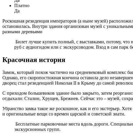
Да
Платно
Да
Роскошная резиденция императоров (а ныне музей) расположила
остановилась. Внутри здания организован музей с уникальным
разными деревьями
Билет лучше купить полный, с выставками, потому, что 
руб с аудиогидом или с экскурсоводом. Вход в сам парк 
Красочная история
Замок, который похож частично на средневековый комплекс баш
Однако, его скоропостижная кончина оставила дело незавершен
дворец стал резиденцией Николая II в Крыму до самой револю
С приходом большевиков здание было закрыто, затем реорганиз
отдыхали: Сталин, Хрущев, Брежнев. Сейчас это – музей, сохр
Убранство замка такое же роскошное, как и его экстерьер. Хот
и оригинальные вещи со времен царской и советской знати.
Бесплатные парковочные места вдоль дороги. Специально
экскурсионных групп.