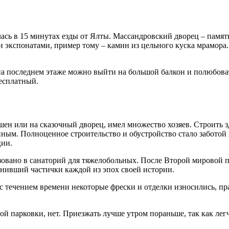
сь в 15 минутах езды от Ялты. Массандровский дворец – памятни
и экспонатами, пример тому – камин из цельного куска мрамора
на последнем этаже можно выйти на большой балкон и полюбоват
бесплатный.
ен или на сказочный дворец, имел множество хозяев. Строить з
ным. Полноценное строительство и обустройство стало заботой в
ции.
овано в санаторий для тяжелобольных. После Второй мировой пр
анивший частички каждой из эпох своей истории.
я с течением времени некоторые фрески и отделки износились, пр
й парковки, нет. Приезжать лучше утром пораньше, так как лег