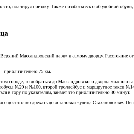
 это, планируя поездку. Также позаботьтесь о об удобной обуви,
рца
Верхний Массандровский парк» к самому дворцу. Расстояние от г
 — приблизительно 75 км.
этом городе, то добраться до Массандровского дворца можно от 
автобусы №29 и №100, второй троллейбус и маршрутное такси №14
я в гору по указателям, займет это приблизительно 30 минут.
того достаточно доехать до остановки «улица Стахановская». Пе