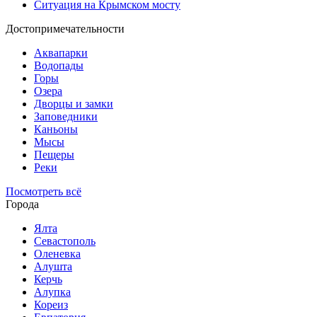
Ситуация на Крымском мосту
Достопримечательности
Аквапарки
Водопады
Горы
Озера
Дворцы и замки
Заповедники
Каньоны
Мысы
Пещеры
Реки
Посмотреть всё
Города
Ялта
Севастополь
Оленевка
Алушта
Керчь
Алупка
Кореиз