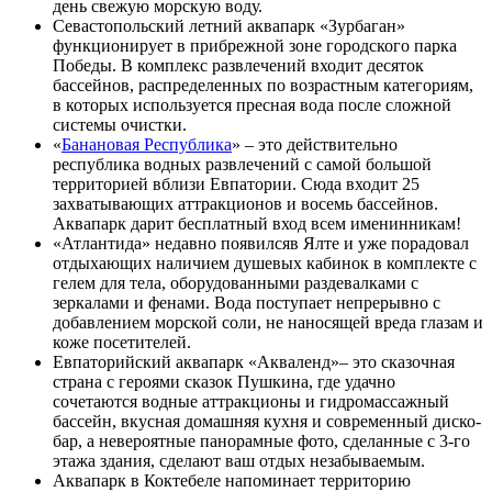
день свежую морскую воду.
Севастопольский летний аквапарк «Зурбаган»
функционирует в прибрежной зоне городского парка
Победы. В комплекс развлечений входит десяток
бассейнов, распределенных по возрастным категориям,
в которых используется пресная вода после сложной
системы очистки.
«
Банановая Республика
» – это действительно
республика водных развлечений с самой большой
территорией вблизи Евпатории. Сюда входит 25
захватывающих аттракционов и восемь бассейнов.
Аквапарк дарит бесплатный вход всем именинникам!
«Атлантида» недавно появилсяв Ялте и уже порадовал
отдыхающих наличием душевых кабинок в комплекте с
гелем для тела, оборудованными раздевалками с
зеркалами и фенами. Вода поступает непрерывно с
добавлением морской соли, не наносящей вреда глазам и
коже посетителей.
Евпаторийский аквапарк «Акваленд»– это сказочная
страна с героями сказок Пушкина, где удачно
сочетаются водные аттракционы и гидромассажный
бассейн, вкусная домашняя кухня и современный диско-
бар, а невероятные панорамные фото, сделанные с 3-го
этажа здания, сделают ваш отдых незабываемым.
Аквапарк в Коктебеле напоминает территорию