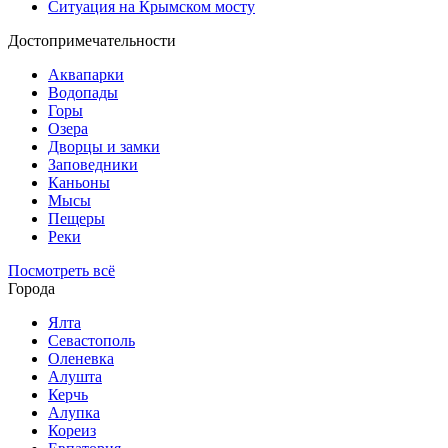
Ситуация на Крымском мосту
Достопримечательности
Аквапарки
Водопады
Горы
Озера
Дворцы и замки
Заповедники
Каньоны
Мысы
Пещеры
Реки
Посмотреть всё
Города
Ялта
Севастополь
Оленевка
Алушта
Керчь
Алупка
Кореиз