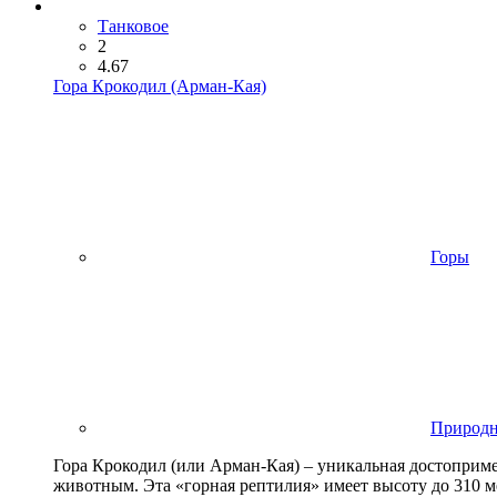
Танковое
2
4.67
Гора Крокодил (Арман-Кая)
Горы
Природ
Гора Крокодил (или Арман-Кая) – уникальная достоприме
животным. Эта «горная рептилия» имеет высоту до 310 ме