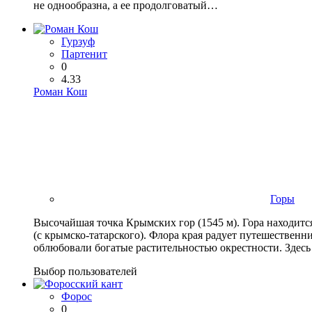
не однообразна, а ее продолговатый…
Гурзуф
Партенит
0
4.33
Роман Кош
Горы
Высочайшая точка Крымских гор (1545 м). Гора находитс
(с крымско-татарского). Флора края радует путешествен
облюбовали богатые растительностью окрестности. Здесь
Выбор пользователей
Форос
0