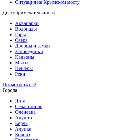
Ситуация на Крымском мосту
Достопримечательности
Аквапарки
Водопады
Горы
Озера
Дворцы и замки
Заповедники
Каньоны
Мысы
Пещеры
Реки
Посмотреть всё
Города
Ялта
Севастополь
Оленевка
Алушта
Керчь
Алупка
Кореиз