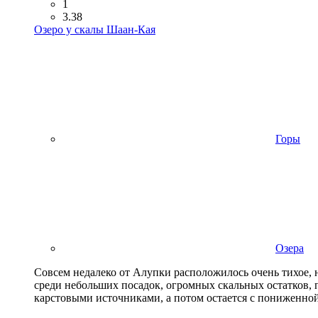
1
3.38
Озеро у скалы Шаан-Кая
Горы
Озера
Совсем недалеко от Алупки расположилось очень тихое, н
среди небольших посадок, огромных скальных остатков, 
карстовыми источниками, а потом остается с пониженн