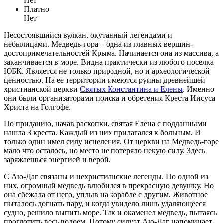
Нет
Платно
Нет
Несостоявшийся вулкан, окутанный легендами и
небылицами. Медведь-гора – одна из главных вершин-
достопримечательностей Крыма. Начинается она из массива, а
заканчивается в море. Видна практически из любого поселка
ЮБК. Является не только природной, но и археологической
ценностью. На ее территории имеются руины древнейшей
христианской церкви
Святых Константина и Елены
. Именно
они были организаторами поиска и обретения Креста Иисуса
Христа на Голгофе.
По приданию, начав раскопки, святая Елена с подданными
нашла 3 креста. Каждый из них прилагался к больным. И
только один имел силу исцеления. От церкви на Медведь-горе
мало что осталось, но место не потеряло некую силу. Здесь
заряжаешься энергией и верой.
С Аю-Даг связаны и нехристианские легенды. По одной из
них, огромный медведь влюбился в прекрасную девушку. Но
она сбежала от него, уплыв на корабле с другим. Животное
пыталось догнать пару, и когда увидело лишь удаляющееся
судно, решило выпить море. Так и окаменел медведь, пытаясь
проглотить весь водоем. Потому силуэт Аю-Даг напоминает