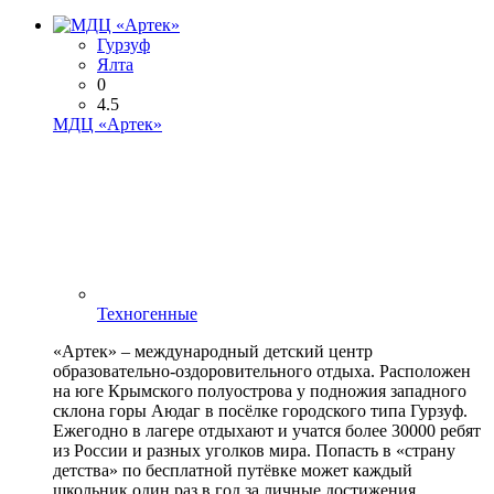
Гурзуф
Ялта
0
4.5
МДЦ «Артек»
Техногенные
«Артек» – международный детский центр
образовательно-оздоровительного отдыха. Расположен
на юге Крымского полуострова у подножия западного
склона горы Аюдаг в посёлке городского типа Гурзуф.
Ежегодно в лагере отдыхают и учатся более 30000 ребят
из России и разных уголков мира. Попасть в «страну
детства» по бесплатной путёвке может каждый
школьник один раз в год за личные достижения…