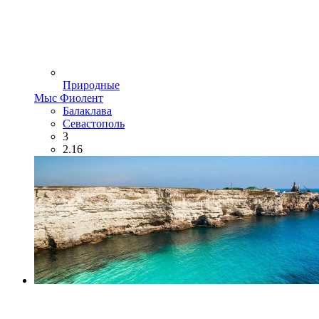
Природные
Мыс Фиолент
Балаклава
Севастополь
3
2.16