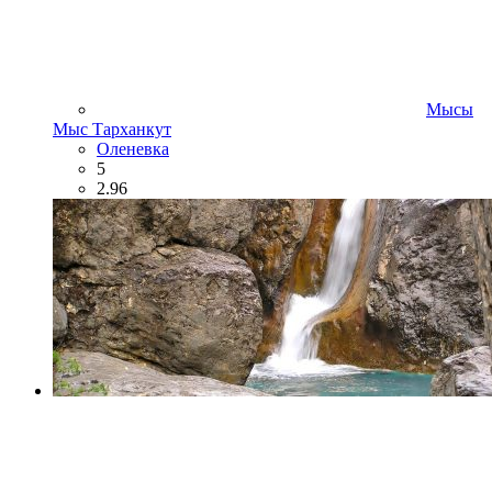
Мысы
Мыс Тарханкут
Оленевка
5
2.96