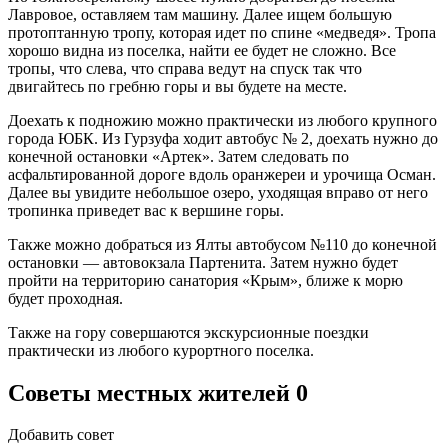
Лавровое, оставляем там машину. Далее ищем большую
протоптанную тропу, которая идет по спине «медведя». Тропа
хорошо видна из поселка, найти ее будет не сложно. Все
тропы, что слева, что справа ведут на спуск так что
двигайтесь по гребню горы и вы будете на месте.
Доехать к подножию можно практически из любого крупного
города ЮБК. Из Гурзуфа ходит автобус № 2, доехать нужно до
конечной остановки «Артек». Затем следовать по
асфальтированной дороге вдоль оранжереи и урочища Осман.
Далее вы увидите небольшое озеро, уходящая вправо от него
тропинка приведет вас к вершине горы.
Также можно добраться из Ялты автобусом №110 до конечной
остановки — автовокзала Партенита. Затем нужно будет
пройти на территорию санатория «Крым», ближе к морю
будет проходная.
Также на гору совершаются экскурсионные поездки
практически из любого курортного поселка.
Советы местных жителей
0
Добавить совет