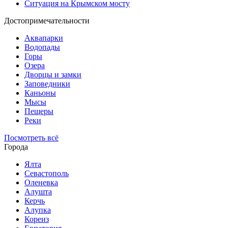
Ситуация на Крымском мосту
Достопримечательности
Аквапарки
Водопады
Горы
Озера
Дворцы и замки
Заповедники
Каньоны
Мысы
Пещеры
Реки
Посмотреть всё
Города
Ялта
Севастополь
Оленевка
Алушта
Керчь
Алупка
Кореиз