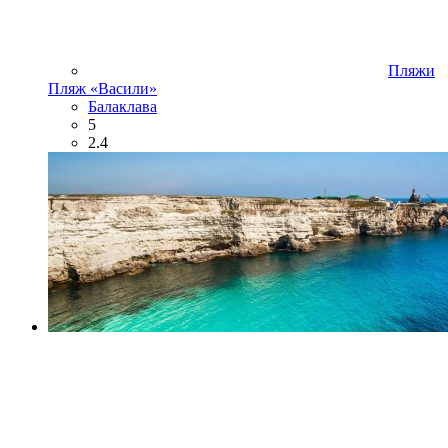
Пляжи
Пляж «Васили»
Балаклава
5
2.4