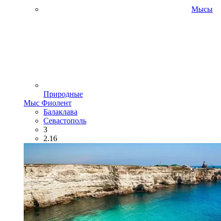
Мысы
Природные
Мыс Фиолент
Балаклава
Севастополь
3
2.16