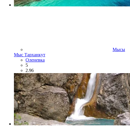
Мысы
Мыс Тарханкут
Оленевка
5
2.96