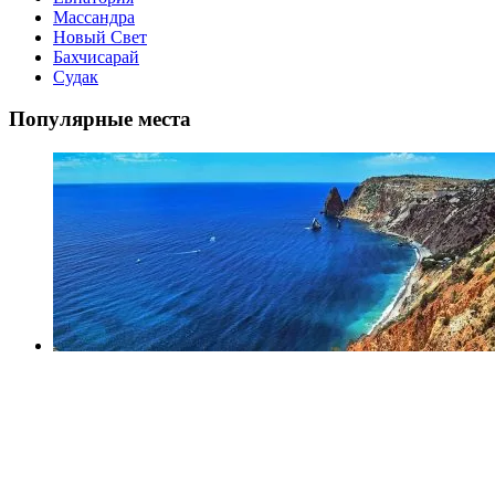
Массандра
Новый Свет
Бахчисарай
Судак
Популярные места