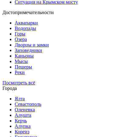
Ситуация на Крымском мосту
Достопримечательности
Аквапарки
Водопады
Горы
Озера
Дворцы и замки
Заповедники
Каньоны
Мысы
Пещеры
Реки
Посмотреть всё
Города
Ялта
Севастополь
Оленевка
Алушта
Керчь
Алупка
Кореиз