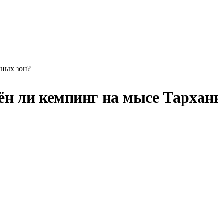
нных зон?
ён ли кемпинг на мысе Тархан