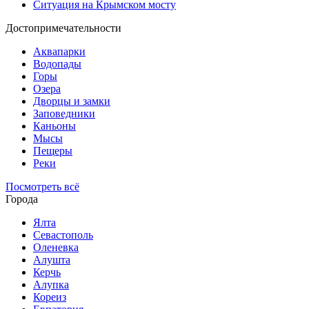
Ситуация на Крымском мосту
Достопримечательности
Аквапарки
Водопады
Горы
Озера
Дворцы и замки
Заповедники
Каньоны
Мысы
Пещеры
Реки
Посмотреть всё
Города
Ялта
Севастополь
Оленевка
Алушта
Керчь
Алупка
Кореиз