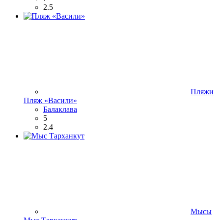
2.5
Пляжи
Пляж «Васили»
Балаклава
5
2.4
Мысы