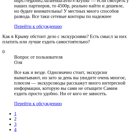
https://region82.su/arenda-avto-v-krymu/ — если смотреть у
наших партнеров, то 4500р, реально найти и дешевле,
но будьте внимательны! У местных много способов
развода. Все таки сетевые конторы по надежнее
Перейти к обсуждению
Как в Крыму обстоит дело с экскурсиями? Есть смысл за них
платить или лучше ездить самостоятельно?
0
Вопрос от пользователя
Оля
Все как и везде. Однозначно стоит, экскурсии
выматывают, но зато за день вы увидите очень многое,
плюсом — экскурсоводы расскажут много интересной
информации, которую вы сами не отыщите Самим
ездить просто удобно. Ни от кого не зависеть.
Перейти к обсуждению
1
2
3
4