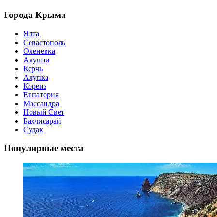
Города Крыма
Ялта
Севастополь
Оленевка
Алушта
Керчь
Алупка
Кореиз
Евпатория
Массандра
Новый Свет
Бахчисарай
Судак
Популярные места