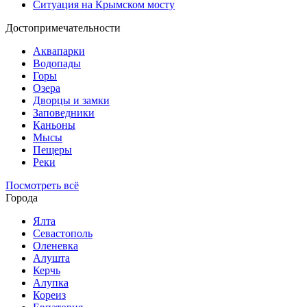
Ситуация на Крымском мосту
Достопримечательности
Аквапарки
Водопады
Горы
Озера
Дворцы и замки
Заповедники
Каньоны
Мысы
Пещеры
Реки
Посмотреть всё
Города
Ялта
Севастополь
Оленевка
Алушта
Керчь
Алупка
Кореиз