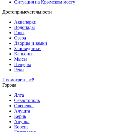
Ситуация на Крымском мосту
Достопримечательности
Аквапарки
Водопады
Горы
Озера
Дворцы и замки
Заповедники
Каньоны
Мысы
Пещеры
Реки
Посмотреть всё
Города
Ялта
Севастополь
Оленевка
Алушта
Керчь
Алупка
Кореиз