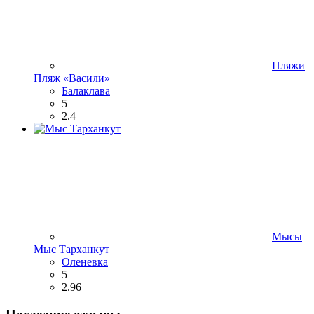
Пляжи
Пляж «Васили»
Балаклава
5
2.4
Мысы
Мыс Тарханкут
Оленевка
5
2.96