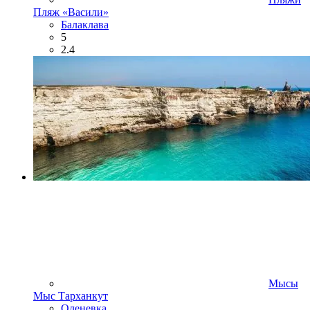
Пляж «Васили»
Балаклава
5
2.4
Мысы
Мыс Тарханкут
Оленевка