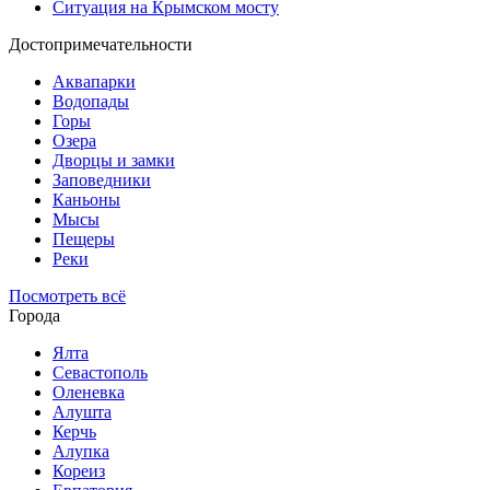
Ситуация на Крымском мосту
Достопримечательности
Аквапарки
Водопады
Горы
Озера
Дворцы и замки
Заповедники
Каньоны
Мысы
Пещеры
Реки
Посмотреть всё
Города
Ялта
Севастополь
Оленевка
Алушта
Керчь
Алупка
Кореиз