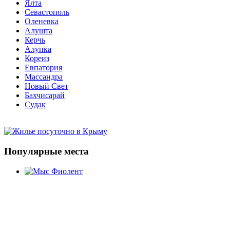
Ялта
Севастополь
Оленевка
Алушта
Керчь
Алупка
Кореиз
Евпатория
Массандра
Новый Свет
Бахчисарай
Судак
Популярные места