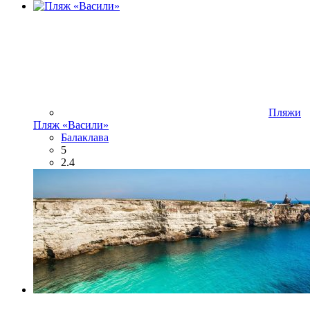
Пляжи
Пляж «Васили»
Балаклава
5
2.4