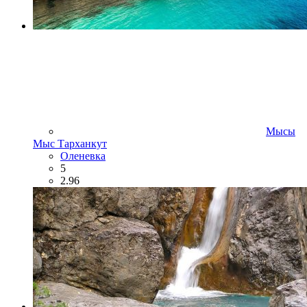
Мысы
Мыс Тарханкут
Оленевка
5
2.96