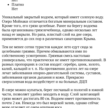
Нет
Платно
Нет
Уникальный закрытый водоем, который имеет соленую воду.
Озеро Мойнаки отличается богатым минеральным составом.
Кроме того, его грязи целебные. Ранее на берегу водоема
была организована грязелечебница, однако несколько лет
назад ее закрыли. Но рапа, илистый слой на дне озера,
применяется до сих пор в различных санаториях Крыма.
Тем не менее сотни туристов каждое лето едут сюда за
целебными грязями. Причем обмазываются ими по
собственному усмотрению. Грязевая смесь настолько
универсальна, что практически не имеет противопоказаний. В
разных пропорциях в состав входит: серебро, цинк, золото,
калий, кальций и т. п. На протяжении долгих лет на озере
лечат заболевания опорно-двигательной системы, суставов,
заболевания органов дыхания и кожи. Прекрасно
сверхсоленая вода воздействует и на больных ДЦП
В озере можно купаться, берег песчаный и пологий в южной
части, позволяет удобно заходить в воду. Слой залегающей
грязи может достигать 80 см. Водоем имеет протяженность
почти 2 км. Некогда это был морской залив, однако сейчас
море отделяет от озера крупная коса.