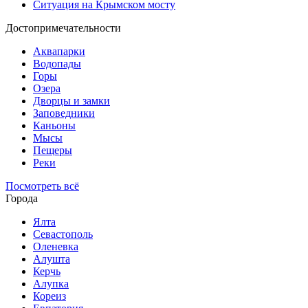
Ситуация на Крымском мосту
Достопримечательности
Аквапарки
Водопады
Горы
Озера
Дворцы и замки
Заповедники
Каньоны
Мысы
Пещеры
Реки
Посмотреть всё
Города
Ялта
Севастополь
Оленевка
Алушта
Керчь
Алупка
Кореиз