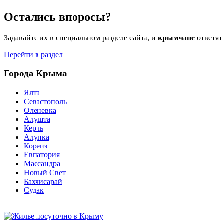
Остались впоросы?
Задавайте их в специальном разделе сайта, и
крымчане
ответя
Перейти в раздел
Города Крыма
Ялта
Севастополь
Оленевка
Алушта
Керчь
Алупка
Кореиз
Евпатория
Массандра
Новый Свет
Бахчисарай
Судак