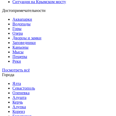
Ситуация на Крымском мосту
Достопримечательности
Аквапарки
Водопады
Горы
Озера
Дворцы и замки
Заповедники
Каньоны
Мысы
Пещеры
Реки
Посмотреть всё
Города
Ялта
Севастополь
Оленевка
Алушта
Керчь
Алупка
Кореиз