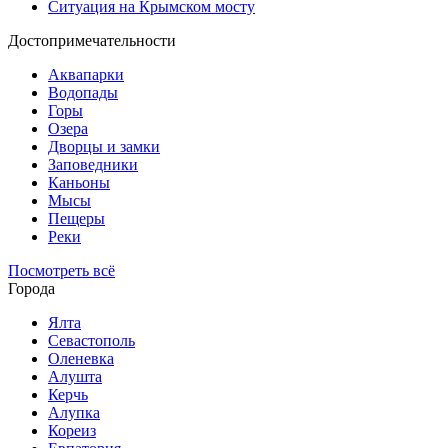
Ситуация на Крымском мосту
Достопримечательности
Аквапарки
Водопады
Горы
Озера
Дворцы и замки
Заповедники
Каньоны
Мысы
Пещеры
Реки
Посмотреть всё
Города
Ялта
Севастополь
Оленевка
Алушта
Керчь
Алупка
Кореиз