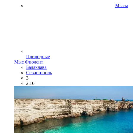
Мысы
Природные
Мыс Фиолент
Балаклава
Севастополь
3
2.16