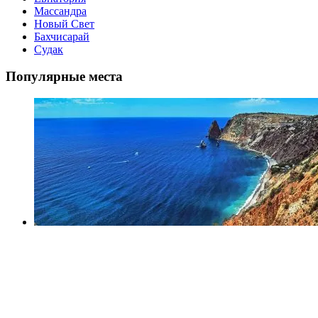
Массандра
Новый Свет
Бахчисарай
Судак
Популярные места