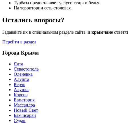
Турбаза предоставляет услуги стирки белья.
На территории есть столовая.
Остались впоросы?
Задавайте их в специальном разделе сайта, и
крымчане
ответя
Перейти в раздел
Города Крыма
Ялта
Севастополь
Оленевка
Алушта
Керчь
Алупка
Кореиз
Евпатория
Массандра
Новый Свет
Бахчисарай
Судак