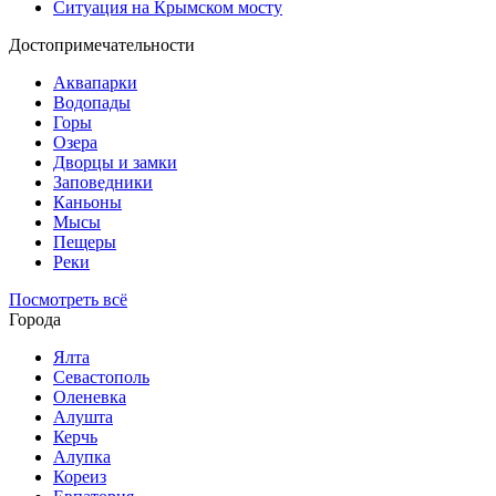
Ситуация на Крымском мосту
Достопримечательности
Аквапарки
Водопады
Горы
Озера
Дворцы и замки
Заповедники
Каньоны
Мысы
Пещеры
Реки
Посмотреть всё
Города
Ялта
Севастополь
Оленевка
Алушта
Керчь
Алупка
Кореиз