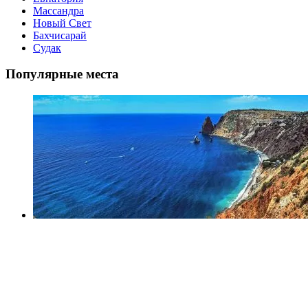
Массандра
Новый Свет
Бахчисарай
Судак
Популярные места