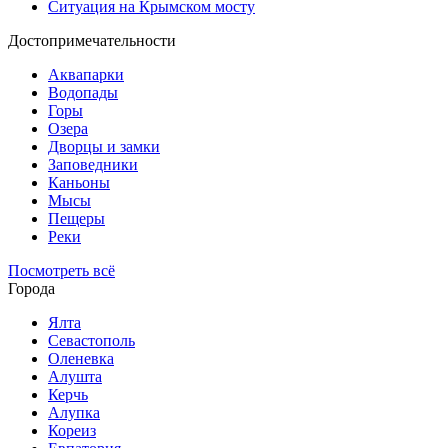
Ситуация на Крымском мосту
Достопримечательности
Аквапарки
Водопады
Горы
Озера
Дворцы и замки
Заповедники
Каньоны
Мысы
Пещеры
Реки
Посмотреть всё
Города
Ялта
Севастополь
Оленевка
Алушта
Керчь
Алупка
Кореиз