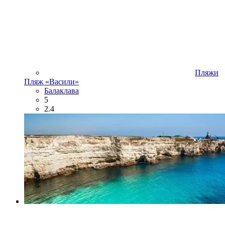
Пляжи
Пляж «Васили»
Балаклава
5
2.4