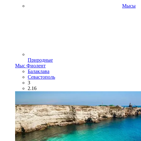
Мысы
Природные
Мыс Фиолент
Балаклава
Севастополь
3
2.16