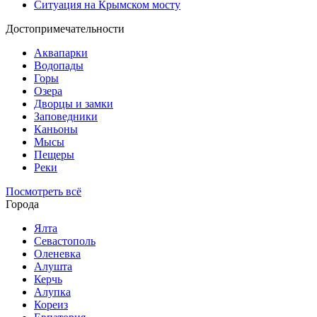
Ситуация на Крымском мосту
Достопримечательности
Аквапарки
Водопады
Горы
Озера
Дворцы и замки
Заповедники
Каньоны
Мысы
Пещеры
Реки
Посмотреть всё
Города
Ялта
Севастополь
Оленевка
Алушта
Керчь
Алупка
Кореиз