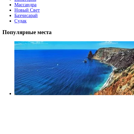
Массандра
Новый Свет
Бахчисарай
Судак
Популярные места