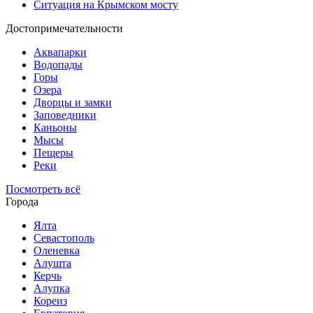
Ситуация на Крымском мосту
Достопримечательности
Аквапарки
Водопады
Горы
Озера
Дворцы и замки
Заповедники
Каньоны
Мысы
Пещеры
Реки
Посмотреть всё
Города
Ялта
Севастополь
Оленевка
Алушта
Керчь
Алупка
Кореиз