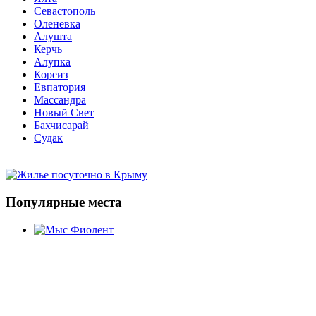
Севастополь
Оленевка
Алушта
Керчь
Алупка
Кореиз
Евпатория
Массандра
Новый Свет
Бахчисарай
Судак
Популярные места