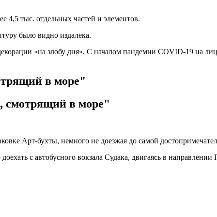
е 4,5 тыс. отдельных частей и элементов.
птуру было видно издалека.
екорации «на злобу дня». С началом пандемии COVID-19 на лиц
отрящий в море"
к, смотрящий в море"
арковке Арт-бухты, немного не доезжая до самой достопримечате
 доехать с автобусного вокзала Судака, двигаясь в направлени