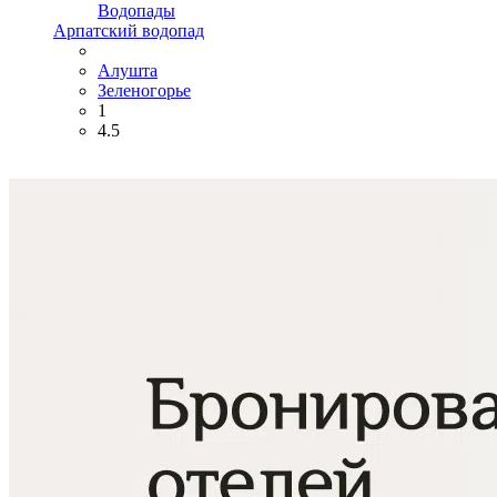
Водопады
Арпатский водопад
Алушта
Зеленогорье
1
4.5