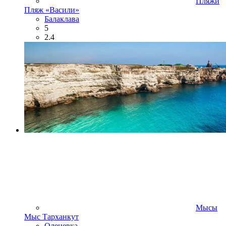
Пляжи
Пляж «Васили»
Балаклава
5
2.4
Мысы
Мыс Тарханкут
Оленевка