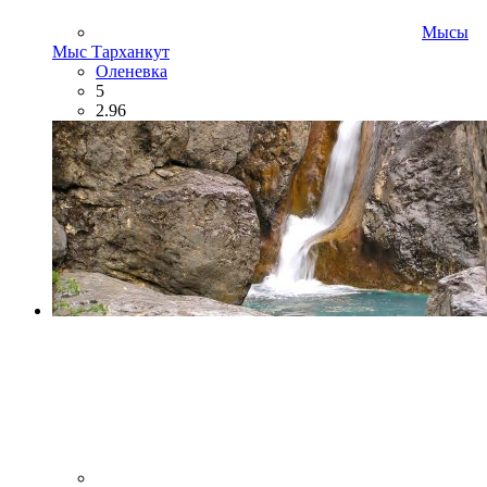
Мысы
Мыс Тарханкут
Оленевка
5
2.96