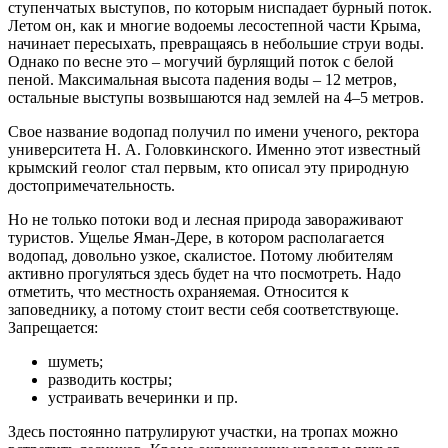
ступенчатых выступов, по которым ниспадает бурный поток.
Летом он, как и многие водоемы лесостепной части Крыма,
начинает пересыхать, превращаясь в небольшие струи воды.
Однако по весне это – могучий бурлящий поток с белой
пеной. Максимальная высота падения воды – 12 метров,
остальные выступы возвышаются над землей на 4–5 метров.
Свое название водопад получил по имени ученого, ректора
университета Н. А. Головкинского. Именно этот известный
крымский геолог стал первым, кто описал эту природную
достопримечательность.
Но не только потоки вод и лесная природа завораживают
туристов. Ущелье Яман-Дере, в котором располагается
водопад, довольно узкое, скалистое. Потому любителям
активно прогуляться здесь будет на что посмотреть. Надо
отметить, что местность охраняемая. Относится к
заповеднику, а потому стоит вести себя соответствующе.
Запрещается:
шуметь;
разводить костры;
устраивать вечеринки и пр.
Здесь постоянно патрулируют участки, на тропах можно