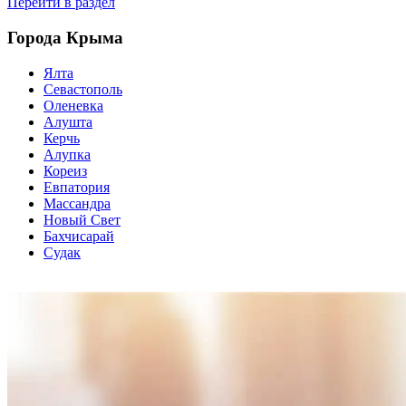
Перейти в раздел
Города Крыма
Ялта
Севастополь
Оленевка
Алушта
Керчь
Алупка
Кореиз
Евпатория
Массандра
Новый Свет
Бахчисарай
Судак