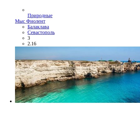
Природные
Мыс Фиолент
Балаклава
Севастополь
3
2.16