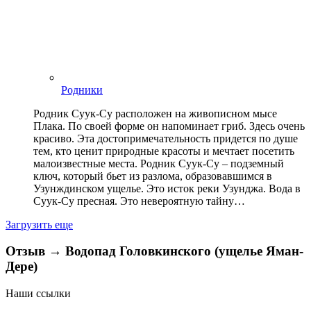
Родники
Родник Суук-Су расположен на живописном мысе
Плака. По своей форме он напоминает гриб. Здесь очень
красиво. Эта достопримечательность придется по душе
тем, кто ценит природные красоты и мечтает посетить
малоизвестные места. Родник Суук-Су – подземный
ключ, который бьет из разлома, образовавшимся в
Узунждинском ущелье. Это исток реки Узунджа. Вода в
Суук-Су пресная. Это невероятную тайну…
Загрузить еще
Отзыв → Водопад Головкинского (ущелье Яман-
Дере)
Наши ссылки