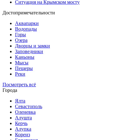
Ситуация на Крымском мосту
Достопримечательности
Аквапарки
Водопады
Горы
Озера
Дворцы и замки
Заповедники
Каньоны
Мысы
Пещеры
Реки
Посмотреть всё
Города
Ялта
Севастополь
Оленевка
Алушта
Керчь
Алупка
Кореиз