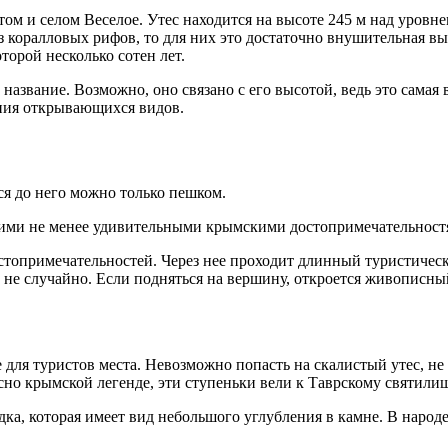
 и селом Веселое. Утес находится на высоте 245 м над уровнем
из коралловых рифов, то для них это достаточно внушительная 
орой несколько сотен лет.
 название. Возможно, оно связано с его высотой, ведь это самая
лепия открывающихся видов.
ся до него можно только пешком.
угими не менее удивительными крымскими достопримечательност
топримечательностей. Через нее проходит длинный туристическ
н не случайно. Если подняться на вершину, откроется живописн
для туристов места. Невозможно попасть на скалистый утес, не
но крымской легенде, эти ступеньки вели к Таврскому святилищ
а, которая имеет вид небольшого углубления в камне. В народе