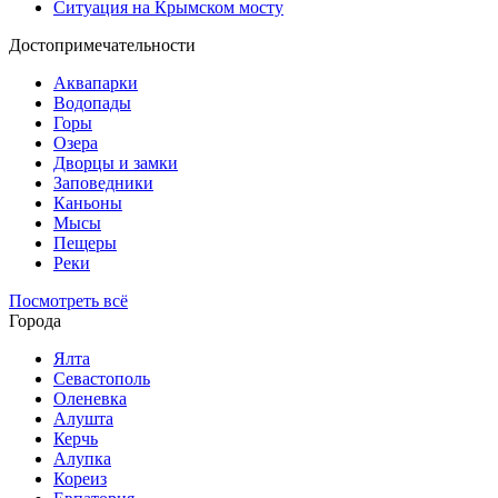
Ситуация на Крымском мосту
Достопримечательности
Аквапарки
Водопады
Горы
Озера
Дворцы и замки
Заповедники
Каньоны
Мысы
Пещеры
Реки
Посмотреть всё
Города
Ялта
Севастополь
Оленевка
Алушта
Керчь
Алупка
Кореиз