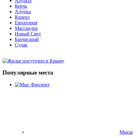
Алушта
Керчь
Алупка
Кореиз
Евпатория
Массандра
Новый Свет
Бахчисарай
Судак
Популярные места
Мысы