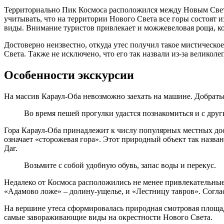
Территориально Пик Космоса расположился между Новым Светом
учитывать, что на территории Нового Света все горы состоят 
виды. Внимание туристов привлекает и можжевеловая роща, кот
Достоверно неизвестно, откуда утес получил такое мистическое
Света. Также не исключено, что его так назвали из-за велико
Особенности экскурсии
На массив Караул-Оба невозможно заехать на машине. Добрать
Во время пешей прогулки удастся познакомиться и с др
Гора Караул-Оба принадлежит к числу популярных местных дос
означает «сторожевая гора». Этот природный объект так назва
Даг.
Возьмите с собой удобную обувь, запас воды и перекус.
Недалеко от Космоса расположились не менее привлекательные 
«Адамово ложе» – долину-ущелье, и «Лестницу тавров». Соглас
На вершине утеса сформировалась природная смотровая площадк
самые завораживающие виды на окрестности Нового Света.