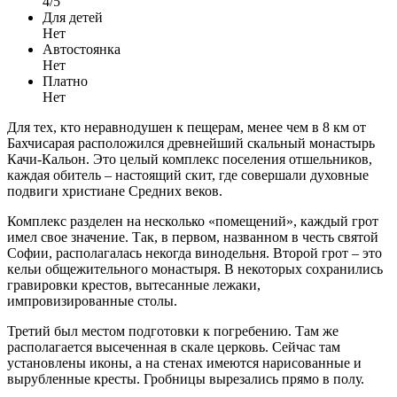
4/5
Для детей
Нет
Автостоянка
Нет
Платно
Нет
Для тех, кто неравнодушен к пещерам, менее чем в 8 км от
Бахчисарая расположился древнейший скальный монастырь
Качи-Кальон. Это целый комплекс поселения отшельников,
каждая обитель – настоящий скит, где совершали духовные
подвиги христиане Средних веков.
Комплекс разделен на несколько «помещений», каждый грот
имел свое значение. Так, в первом, названном в честь святой
Софии, располагалась некогда винодельня. Второй грот – это
кельи общежительного монастыря. В некоторых сохранились
гравировки крестов, вытесанные лежаки,
импровизированные столы.
Третий был местом подготовки к погребению. Там же
располагается высеченная в скале церковь. Сейчас там
установлены иконы, а на стенах имеются нарисованные и
вырубленные кресты. Гробницы вырезались прямо в полу.