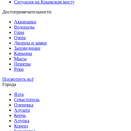
Ситуация на Крымском мосту
Достопримечательности
Аквапарки
Водопады
Горы
Озера
Дворцы и замки
Заповедники
Каньоны
Мысы
Пещеры
Реки
Посмотреть всё
Города
Ялта
Севастополь
Оленевка
Алушта
Керчь
Алупка
Кореиз