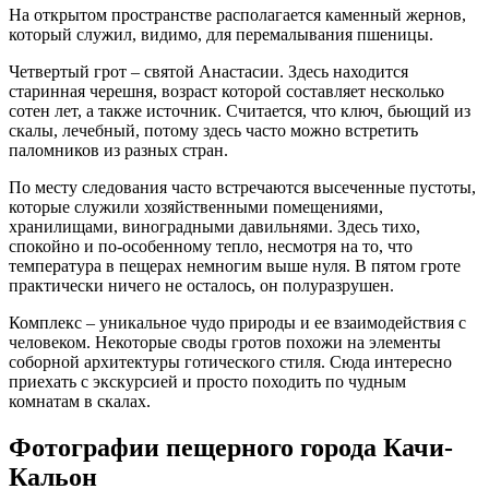
На открытом пространстве располагается каменный жернов,
который служил, видимо, для перемалывания пшеницы.
Четвертый грот – святой Анастасии. Здесь находится
старинная черешня, возраст которой составляет несколько
сотен лет, а также источник. Считается, что ключ, бьющий из
скалы, лечебный, потому здесь часто можно встретить
паломников из разных стран.
По месту следования часто встречаются высеченные пустоты,
которые служили хозяйственными помещениями,
хранилищами, виноградными давильнями. Здесь тихо,
спокойно и по-особенному тепло, несмотря на то, что
температура в пещерах немногим выше нуля. В пятом гроте
практически ничего не осталось, он полуразрушен.
Комплекс – уникальное чудо природы и ее взаимодействия с
человеком. Некоторые своды гротов похожи на элементы
соборной архитектуры готического стиля. Сюда интересно
приехать с экскурсией и просто походить по чудным
комнатам в скалах.
Фотографии пещерного города Качи-
Кальон