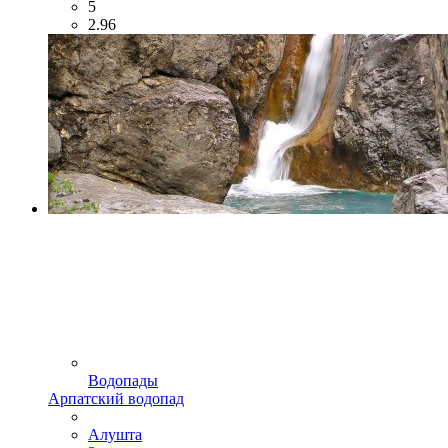
5
2.96
Водопады
Арпатский водопад
Алушта