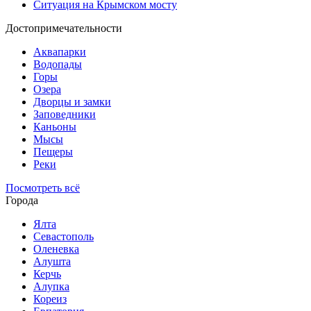
Ситуация на Крымском мосту
Достопримечательности
Аквапарки
Водопады
Горы
Озера
Дворцы и замки
Заповедники
Каньоны
Мысы
Пещеры
Реки
Посмотреть всё
Города
Ялта
Севастополь
Оленевка
Алушта
Керчь
Алупка
Кореиз