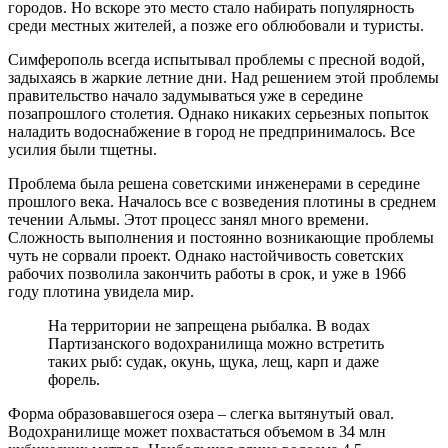
городов. Но вскоре это место стало набирать популярность
среди местных жителей, а позже его облюбовали и туристы.
Симферополь всегда испытывал проблемы с пресной водой,
задыхаясь в жаркие летние дни. Над решением этой проблемы
правительство начало задумываться уже в середине
позапрошлого столетия. Однако никаких серьезных попыток
наладить водоснабжение в город не предпринималось. Все
усилия были тщетны.
Проблема была решена советскими инженерами в середине
прошлого века. Началось все с возведения плотины в среднем
течении Альмы. Этот процесс занял много времени.
Сложность выполнения и постоянно возникающие проблемы
чуть не сорвали проект. Однако настойчивость советских
рабочих позволила закончить работы в срок, и уже в 1966
году плотина увидела мир.
На территории не запрещена рыбалка. В водах
Партизанского водохранилища можно встретить
таких рыб: судак, окунь, щука, лещ, карп и даже
форель.
Форма образовавшегося озера – слегка вытянутый овал.
Водохранилище может похвастаться объемом в 34 млн