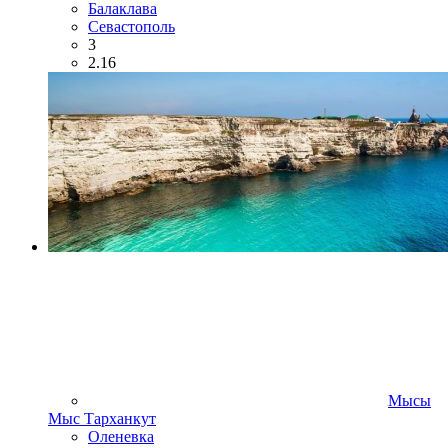
Балаклава
Севастополь
3
2.16
Мысы
Мыс Тарханкут
Оленевка