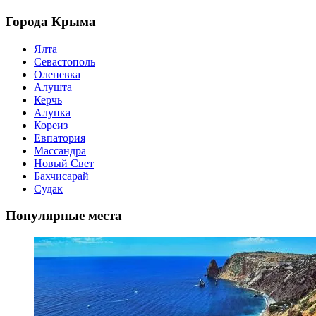
Города Крыма
Ялта
Севастополь
Оленевка
Алушта
Керчь
Алупка
Кореиз
Евпатория
Массандра
Новый Свет
Бахчисарай
Судак
Популярные места