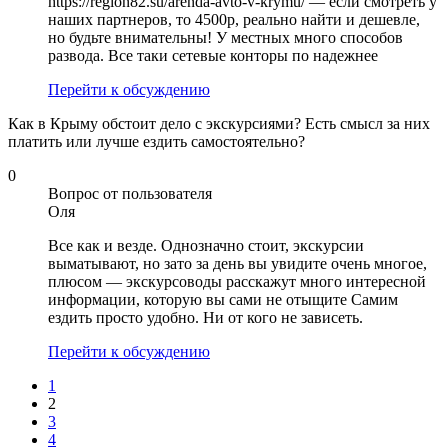
https://region82.su/arenda-avto-v-krymu/ — если смотреть у
наших партнеров, то 4500р, реально найти и дешевле,
но будьте внимательны! У местных много способов
развода. Все таки сетевые конторы по надежнее
Перейти к обсуждению
Как в Крыму обстоит дело с экскурсиями? Есть смысл за них
платить или лучше ездить самостоятельно?
0
Вопрос от пользователя
Оля
Все как и везде. Однозначно стоит, экскурсии
выматывают, но зато за день вы увидите очень многое,
плюсом — экскурсоводы расскажут много интересной
информации, которую вы сами не отыщите Самим
ездить просто удобно. Ни от кого не зависеть.
Перейти к обсуждению
1
2
3
4