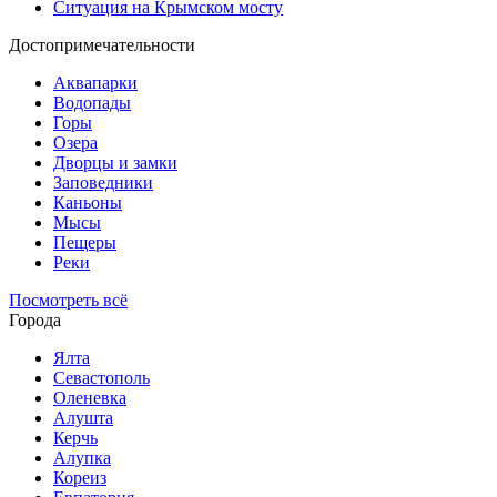
Ситуация на Крымском мосту
Достопримечательности
Аквапарки
Водопады
Горы
Озера
Дворцы и замки
Заповедники
Каньоны
Мысы
Пещеры
Реки
Посмотреть всё
Города
Ялта
Севастополь
Оленевка
Алушта
Керчь
Алупка
Кореиз