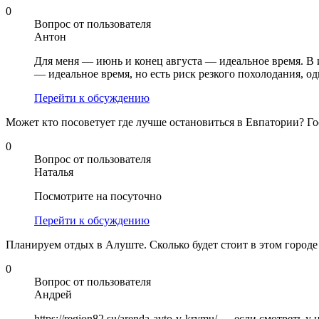
0
Вопрос от пользователя
Антон
Для меня — июнь и конец августа — идеальное время. В и
— идеальное время, но есть риск резкого похолодания, од
Перейти к обсуждению
Может кто посоветует где лучше остановиться в Евпатории? Г
0
Вопрос от пользователя
Наталья
Посмотрите на посуточно
Перейти к обсуждению
Планируем отдых в Алуште. Сколько будет стоит в этом город
0
Вопрос от пользователя
Андрей
https://region82.su/arenda-avto-v-krymu/ — если смотреть