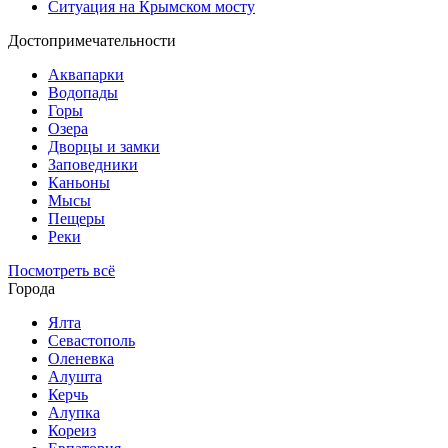
Ситуация на Крымском мосту
Достопримечательности
Аквапарки
Водопады
Горы
Озера
Дворцы и замки
Заповедники
Каньоны
Мысы
Пещеры
Реки
Посмотреть всё
Города
Ялта
Севастополь
Оленевка
Алушта
Керчь
Алупка
Кореиз