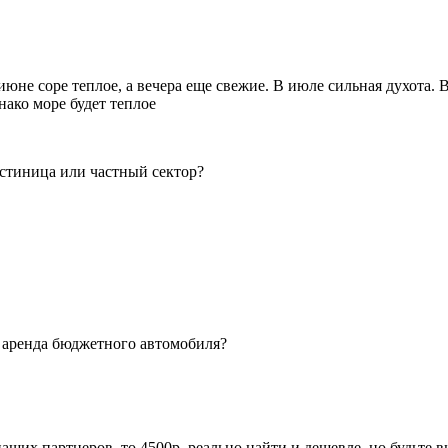
юне соре теплое, а вечера еще свежие. В июле сильная духота. В
нако море будет теплое
остиница или частный сектор?
е аренда бюджетного автомобиля?
 у наших партнеров, то 4500р, реально найти и дешевле, но будьт