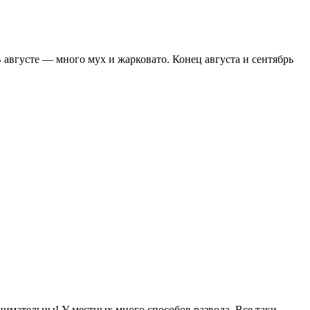
 августе — много мух и жарковато. Конец августа и сентябрь
е внимательны! У местных много способов развода. Все таки