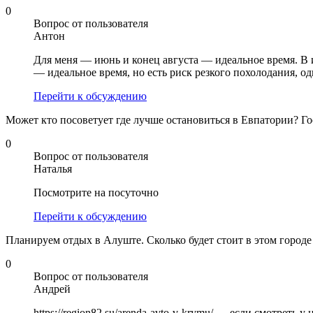
0
Вопрос от пользователя
Антон
Для меня — июнь и конец августа — идеальное время. В и
— идеальное время, но есть риск резкого похолодания, од
Перейти к обсуждению
Может кто посоветует где лучше остановиться в Евпатории? Г
0
Вопрос от пользователя
Наталья
Посмотрите на посуточно
Перейти к обсуждению
Планируем отдых в Алуште. Сколько будет стоит в этом город
0
Вопрос от пользователя
Андрей
https://region82.su/arenda-avto-v-krymu/ — если смотреть