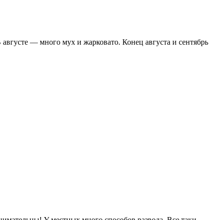
 августе — много мух и жарковато. Конец августа и сентябрь
е внимательны! У местных много способов развода. Все таки