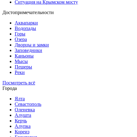
Ситуация на Крымском мосту
Достопримечательности
Аквапарки
Водопады
Горы
Озера
Дворцы и замки
Заповедники
Каньоны
Мысы
Пещеры
Реки
Посмотреть всё
Города
Ялта
Севастополь
Оленевка
Алушта
Керчь
Алупка
Кореиз