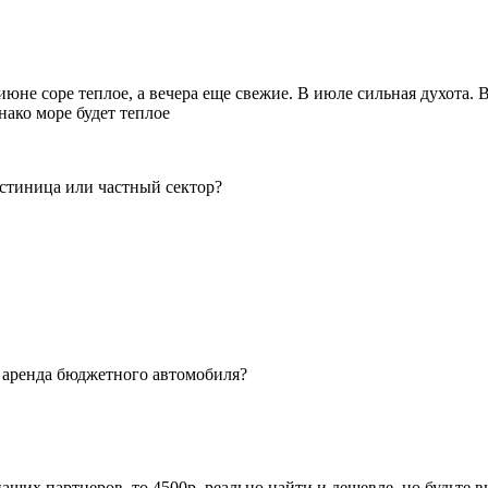
юне соре теплое, а вечера еще свежие. В июле сильная духота. В
нако море будет теплое
остиница или частный сектор?
е аренда бюджетного автомобиля?
 у наших партнеров, то 4500р, реально найти и дешевле, но будьт