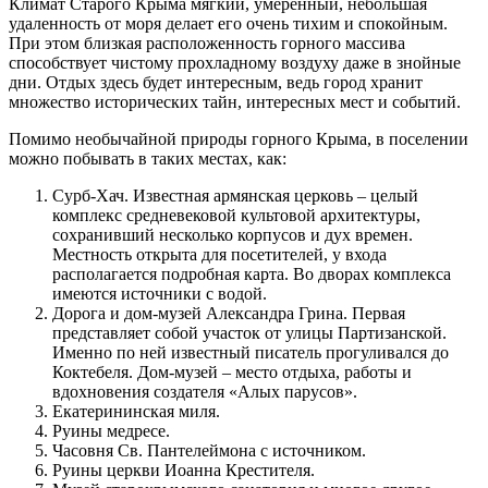
Климат Старого Крыма мягкий, умеренный, небольшая
удаленность от моря делает его очень тихим и спокойным.
При этом близкая расположенность горного массива
способствует чистому прохладному воздуху даже в знойные
дни. Отдых здесь будет интересным, ведь город хранит
множество исторических тайн, интересных мест и событий.
Помимо необычайной природы горного Крыма, в поселении
можно побывать в таких местах, как:
Сурб-Хач. Известная армянская церковь – целый
комплекс средневековой культовой архитектуры,
сохранивший несколько корпусов и дух времен.
Местность открыта для посетителей, у входа
располагается подробная карта. Во дворах комплекса
имеются источники с водой.
Дорога и дом-музей Александра Грина. Первая
представляет собой участок от улицы Партизанской.
Именно по ней известный писатель прогуливался до
Коктебеля. Дом-музей – место отдыха, работы и
вдохновения создателя «Алых парусов».
Екатерининская миля.
Руины медресе.
Часовня Св. Пантелеймона с источником.
Руины церкви Иоанна Крестителя.