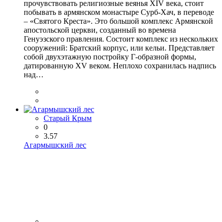
прочувствовать религиозные веянья XIV века, стоит
побывать в армянском монастыре Сурб-Хач, в переводе
– «Святого Креста». Это большой комплекс Армянской
апостольской церкви, созданный во времена
Генуэзского правления. Состоит комплекс из нескольких
сооружений: Братский корпус, или кельи. Представляет
собой двухэтажную постройку Г-образной формы,
датированную XV веком. Неплохо сохранилась надпись
над…
Старый Крым
0
3.57
Агармышский лес