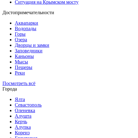
Ситуация на Крымском мосту
Достопримечательности
Аквапарки
Водопады
Горы
Озера
Дворцы и замки
Заповедники
Каньоны
Мысы
Пещеры
Реки
Посмотреть всё
Города
Ялта
Севастополь
Оленевка
Алушта
Керчь
Алупка
Кореиз