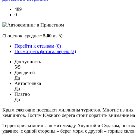
489
0
(
1
оценок, среднее:
5,00
из 5)
Перейти к отзывам (0)
Посмотреть фотогаллерею (3)
Доступность
5/5
Для детей
Да
Автостоянка
Да
Платно
Да
Крым ежегодно посещают миллионы туристов. Многие из них пу
кемпингов. Гостям Южного берега стоит обратить внимание н
Территория кемпинга лежит между Алуштой и Судаком, поэтому
удачное: с одной стороны – берег моря, с другой – горные скло