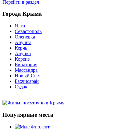
Перейти в раздел
Города Крыма
Ялта
Севастополь
Оленевка
Алушта
Керчь
Алупка
Кореиз
Евпатория
Массандра
Новый Свет
Бахчисарай
Судак
Популярные места