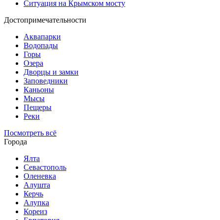
Ситуация на Крымском мосту
Достопримечательности
Аквапарки
Водопады
Горы
Озера
Дворцы и замки
Заповедники
Каньоны
Мысы
Пещеры
Реки
Посмотреть всё
Города
Ялта
Севастополь
Оленевка
Алушта
Керчь
Алупка
Кореиз