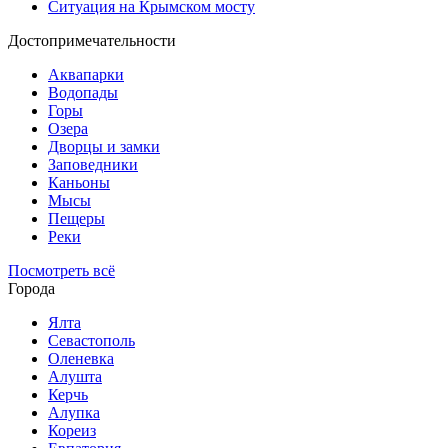
Ситуация на Крымском мосту
Достопримечательности
Аквапарки
Водопады
Горы
Озера
Дворцы и замки
Заповедники
Каньоны
Мысы
Пещеры
Реки
Посмотреть всё
Города
Ялта
Севастополь
Оленевка
Алушта
Керчь
Алупка
Кореиз