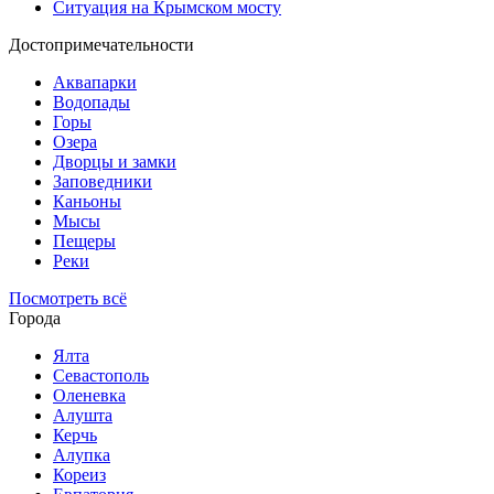
Ситуация на Крымском мосту
Достопримечательности
Аквапарки
Водопады
Горы
Озера
Дворцы и замки
Заповедники
Каньоны
Мысы
Пещеры
Реки
Посмотреть всё
Города
Ялта
Севастополь
Оленевка
Алушта
Керчь
Алупка
Кореиз