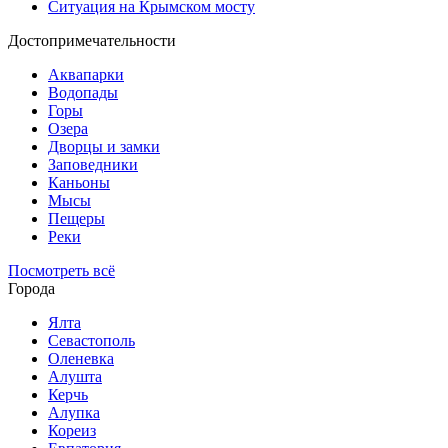
Ситуация на Крымском мосту
Достопримечательности
Аквапарки
Водопады
Горы
Озера
Дворцы и замки
Заповедники
Каньоны
Мысы
Пещеры
Реки
Посмотреть всё
Города
Ялта
Севастополь
Оленевка
Алушта
Керчь
Алупка
Кореиз