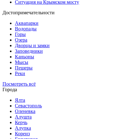
Ситуация на Крымском мосту
Достопримечательности
Аквапарки
Водопады
Горы
Озера
Дворцы и замки
Заповедники
Каньоны
Мысы
Пещеры
Реки
Посмотреть всё
Города
Ялта
Севастополь
Оленевка
Алушта
Керчь
Алупка
Кореиз