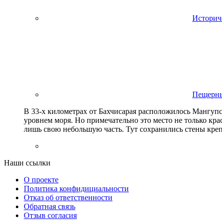
Историч
Пещерны
В 33-х километрах от Бахчисарая расположилось Мангупс
уровнем моря. Но примечательно это место не только кр
лишь свою небольшую часть. Тут сохранились стены кр
Наши ссылки
О проекте
Политика конфидициальности
Отказ об ответственности
Обратная связь
Отзыв согласия