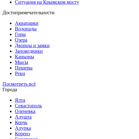
Ситуация на Крымском мосту
Достопримечательности
Аквапарки
Водопады
Горы
Озера
Дворцы и замки
Заповедники
Каньоны
Мысы
Пещеры
Реки
Посмотреть всё
Города
Ялта
Севастополь
Оленевка
Алушта
Керчь
Алупка
Кореиз