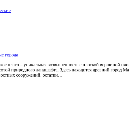
еские
е города
кое плато – уникальная возвышенность с плоской вершиной пло
асотой природного ландшафта. Здесь находится древний город М
епостных сооружений, остатки…