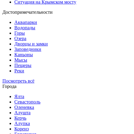
Ситуация на Крымском мосту
Достопримечательности
Аквапарки
Водопады
Горы
Озера
Дворцы и замки
Заповедники
Каньоны
Мысы
Пещеры
Реки
Посмотреть всё
Города
Ялта
Севастополь
Оленевка
Алушта
Керчь
Алупка
Кореиз