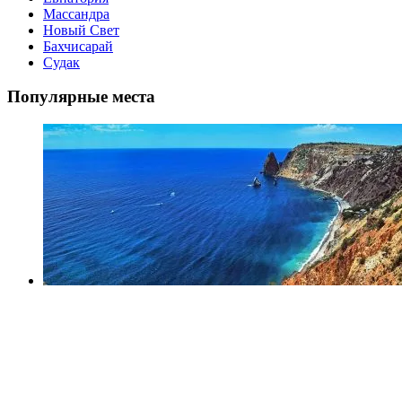
Массандра
Новый Свет
Бахчисарай
Судак
Популярные места