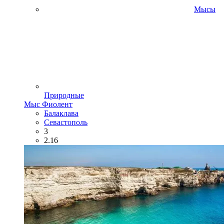
Мысы
Природные
Мыс Фиолент
Балаклава
Севастополь
3
2.16