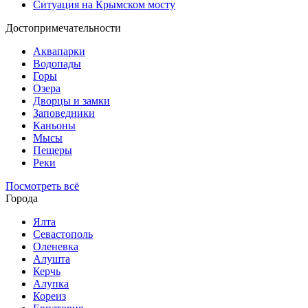
Ситуация на Крымском мосту
Достопримечательности
Аквапарки
Водопады
Горы
Озера
Дворцы и замки
Заповедники
Каньоны
Мысы
Пещеры
Реки
Посмотреть всё
Города
Ялта
Севастополь
Оленевка
Алушта
Керчь
Алупка
Кореиз